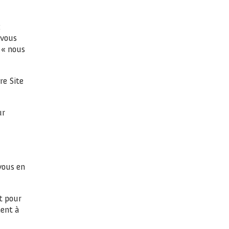
:
 vous
 « nous
re Site
ur
vous en
t pour
ment à