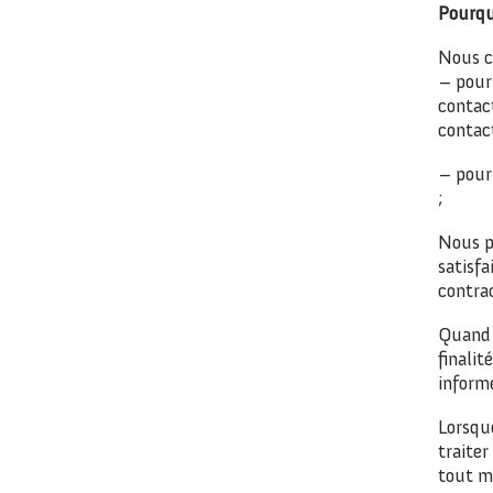
Pourqu
Nous co
– pour
contac
contact
– pour 
;
Nous p
satisfa
contra
Quand 
finali
inform
Lorsqu
traite
tout m