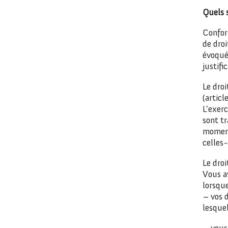
Quels s
Confor
de dro
évoqué
justifi
Le droi
(artic
L’exerc
sont tr
moment
celles-
Le dro
Vous a
lorsque
– vos d
lesquel
– vous