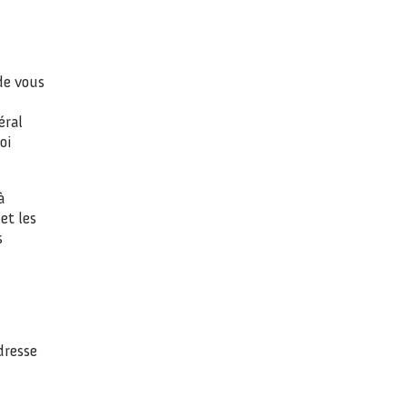
de vous
éral
oi
à
et les
s
dresse