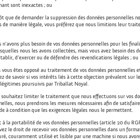
nant sont inexactes ; ou
ôt que de demander la suppression des données personnelles n
s de manière légale, vous préférez que nous limitions leur trait
n’avons plus besoin de vos données personnelles pour les final
squelles nous les avons collectées, mais vous avez besoin des 
établir, d’exercer ou de défendre des revendications légales ; ou
 vous êtes opposé au traitement de vos données personnelles e
z de savoir si vos intérêts liés à cette objection prévalent sur l
légitimes poursuivis par Triballat Noyal.
s souhaitez limiter le traitement que nous effectuons sur vos d
elles, nous prendrons les mesures nécessaires afin de satisfaire
e à condition que les exigences légales nous le permettent.
t à la portabilité de vos données personnelles (article 20 du RG
vez le droit de recevoir vos données personnelles dans un forma
ré, couramment utilisé et lisible par une machine si nous avons