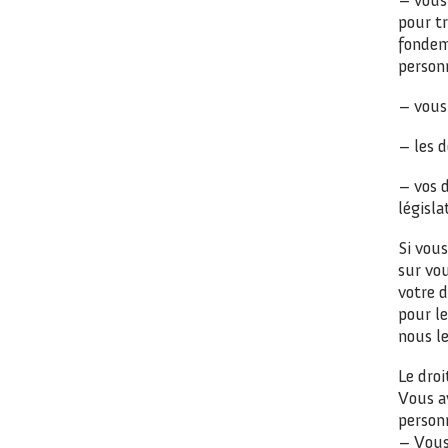
pour tr
fondem
personn
– vous 
– les d
– vos d
législa
Si vou
sur vou
votre 
pour le
nous l
Le droi
Vous a
personn
– Vous