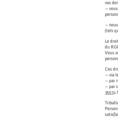
vos do
– vous
personn
– nous
(tels q
Le droi
du RG
Vous a
person
Ces dr
– via 
– par 
– par 
35531 
Triball
Person
satisfa