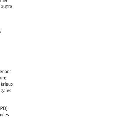
d’autre
;
tenons
aire
périeux
égales
GPD)
nnées