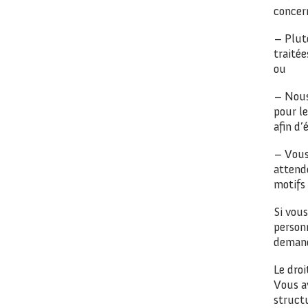
concer
– Plut
traitée
ou
– Nous 
pour le
afin d’
– Vous
attende
motifs 
Si vou
personn
demand
Le droi
Vous a
structu