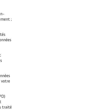
on-
ement ;
ités
données
t
es
onnées
 votre
PD)
t
 traité