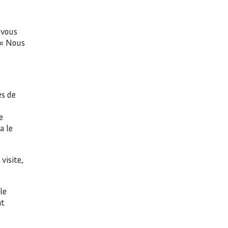
 vous
e « Nous
es de
e
a le
visite,
le
at