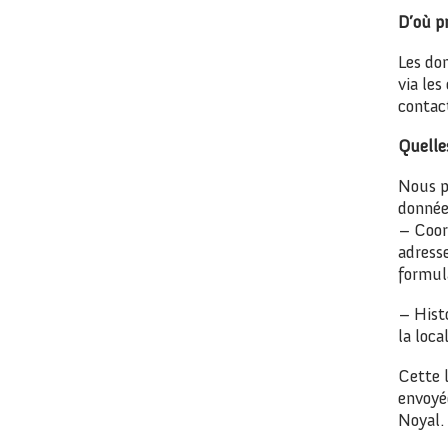
D’où p
Les do
via les
contact
Quelle
Nous p
donnée
– Coor
adresse
formula
– Histo
la loca
Cette l
envoyée
Noyal.