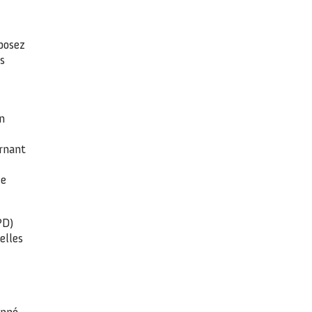
posez
s
n
ernant
ue
PD)
elles
onné