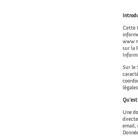
Introd
Cette 
informe
www.me
sur la
Informa
Sur le
caractè
coordon
légales
Qu’est
Une do
direct
email,
Donnée