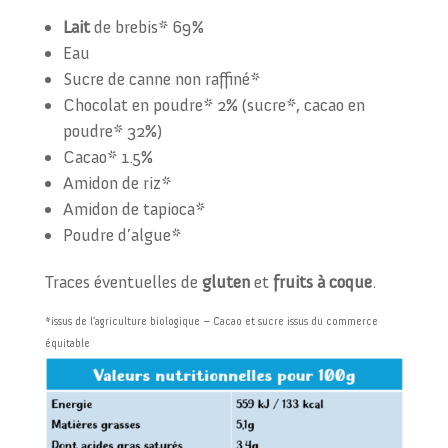
Lait
de brebis* 69%
Eau
Sucre de canne non raffiné*
Chocolat en poudre* 2% (sucre*, cacao en
poudre* 32%)
Cacao* 1.5%
Amidon de riz*
Amidon de tapioca*
Poudre d’algue*
Traces éventuelles de
gluten
et
fruits à coque
.
*issus de l’agriculture biologique – Cacao et sucre issus du commerce
équitable